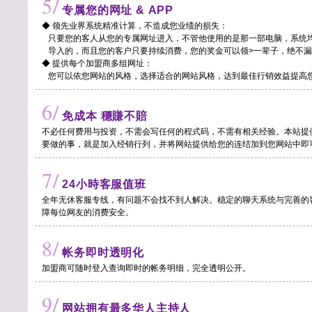
5/
专属您的网址 & APP
◆ 领先业界系统精准计算，不造成您业绩的损失：
只要您的客人从您的专属网址进入，不管他使用的是那一部电脑，系统
导入的，而且您的客户只要持续消费，您的奖金可以领>一辈子，绝不漏
◆ 提供每个加盟商多组网址：
您可以依您网站的风格，选择适合的网站风格，达到最佳行销效益提高
6/
免成本 穩賺不賠
不必任何费用与投资，不需会写任何的程式码，不需有相关经验。本站提
要做的事，就是加入经销行列，并将网站提供给您的连结加到您网站中即
7/
24小時客服值班
全年无休客服专线，有问题不会找不到人解决。稳定的聊天系统与完善的
障每位网友的消费安全。
8/
帐务即时透明化
加盟商可随时登入查询即时的帐务明细，完全透明公开。
9/
网站拥有最多华人主持人