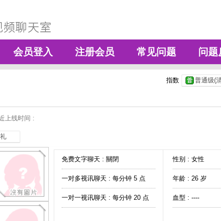
会员登入
注册会员
常见问题
问题
指数
普通级(清
近上线时间 :
礼
免费文字聊天 :
關閉
性别 : 女性
一对多视讯聊天 :
每分钟 5 点
年龄 : 26 岁
一对一视讯聊天 :
每分钟 20 点
血型 : ----