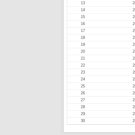
13
2
14
2
15
2
16
2
17
2
18
2
19
2
20
2
21
2
22
2
23
2
24
2
25
2
26
2
27
2
28
2
29
2
30
2