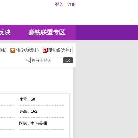
登入
注册
反映
赚钱联盟专区
纯)
辅导级(暧昧)
限制级(火辣)
体重 : 50
身高 : 162
区域 : 中南美洲