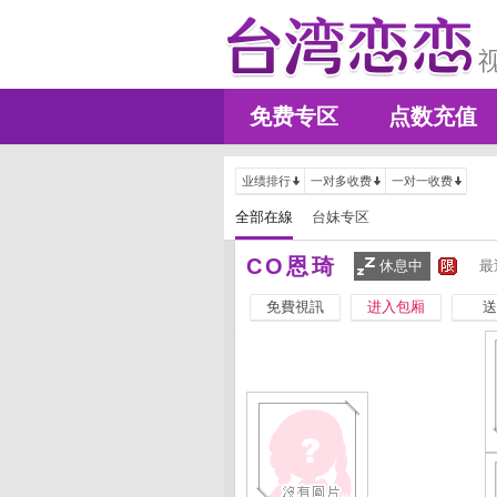
免费专区
点数充值
业绩排行
一对多收费
一对一收费
全部在線
台妹专区
CO恩琦
休息中
最
免費視訊
进入包厢
送