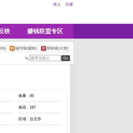
登入
注册
反映
赚钱联盟专区
纯)
辅导级(暧昧)
限制级(火辣)
体重 : 45
身高 : 167
区域 : 台北市