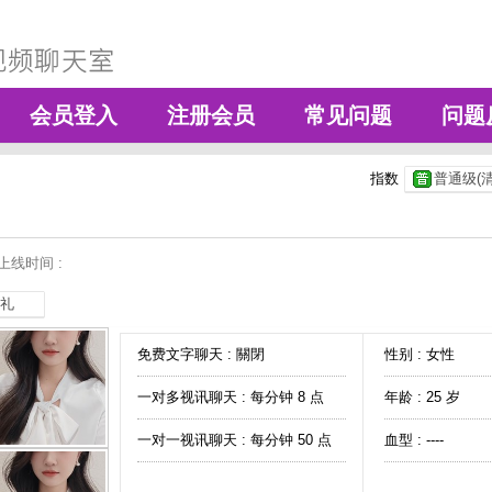
会员登入
注册会员
常见问题
问题
指数
普通级(清
上线时间 :
礼
免费文字聊天 :
關閉
性别 : 女性
一对多视讯聊天 :
每分钟 8 点
年龄 : 25 岁
一对一视讯聊天 :
每分钟 50 点
血型 : ----