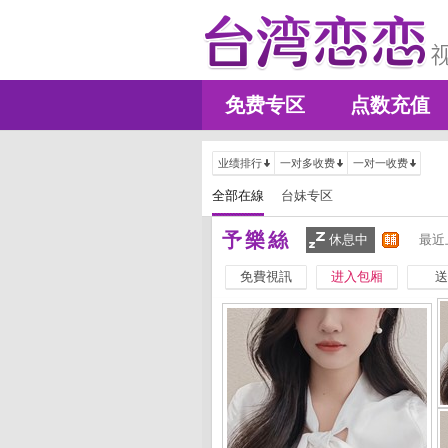
免费专区
点数充值
业绩排行
一对多收费
一对一收费
全部在線
台妹专区
予樂絲
休息中
最近
免費視訊
进入包厢
送