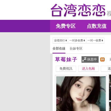
免费专区
点数充值
业绩排行
一对多收费
一对一收费
全部在線
台妹专区
草莓妹子
休息中
免費視訊
进入包厢
送