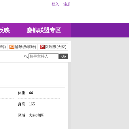
登入
注册
反映
赚钱联盟专区
纯)
辅导级(暧昧)
限制级(火辣)
体重 : 44
身高 : 165
区域 : 大陸地區