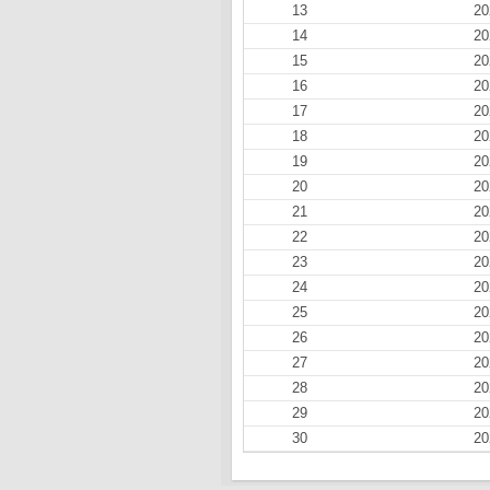
13
20
14
20
15
20
16
20
17
20
18
20
19
20
20
20
21
20
22
20
23
20
24
20
25
20
26
20
27
20
28
20
29
20
30
20