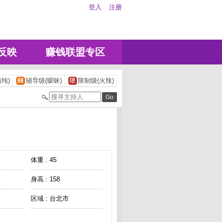
登入
注册
反映
赚钱联盟专区
纯)
辅导级(暧昧)
限制级(火辣)
体重 : 45
身高 : 158
区域 : 台北市